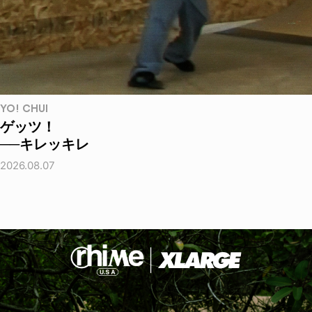
YO! CHUI
ゲッツ！
──キレッキレ
2026.08.07