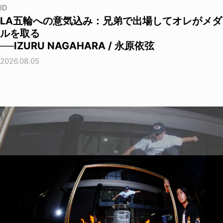
ID
LA五輪への意気込み：兄弟で出場してオレがメダ
ルを取る
──IZURU NAGAHARA / 永原依弦
2026.08.05