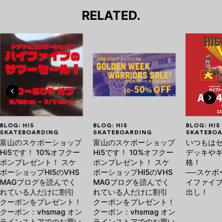
RELATED.
BLOG: HI5
BLOG: HI5
BLOG: HI5
SKATEBOARDING
SKATEBOARDING
SKATEBOA
富山のスケボーショップ
富山のスケボーショップ
いつもは
Hi5です！ 10%オフクー
Hi5です！ 10%オフクー
デッキや
ポンプレゼント！ スケ
ポンプレゼント！ スケ
格！
ボーショップHI5のVHS
ボーショップHI5のVHS
──スケボ
MAGブログを読んでく
MAGブログを読んでく
イファイ
れている人だけに割引
れている人だけに割引
出し！
クーポンをプレゼント！
クーポンをプレゼント！
クーポン：vhsmag オン
クーポン：vhsmag オン
ラインストアでのお買い
ラインストアでのお買い