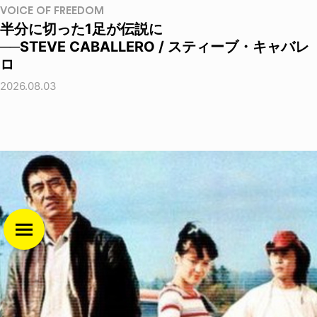
VOICE OF FREEDOM
半分に切った1足が伝説に
──STEVE CABALLERO / スティーブ・キャバレ
ロ
2026.08.03