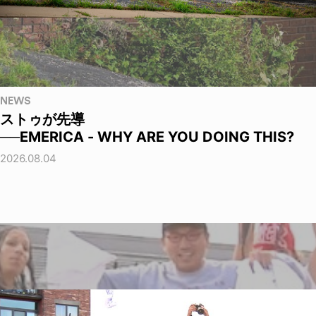
NEWS
ストゥが先導
──EMERICA - WHY ARE YOU DOING THIS?
2026.08.04