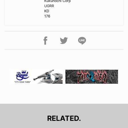
Kukunochi Corp
UGRR
KD
176
RELATED.