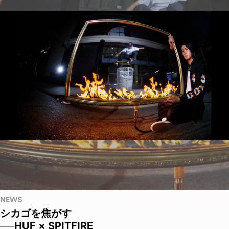
NEWS
シカゴを焦がす
──HUF × SPITFIRE