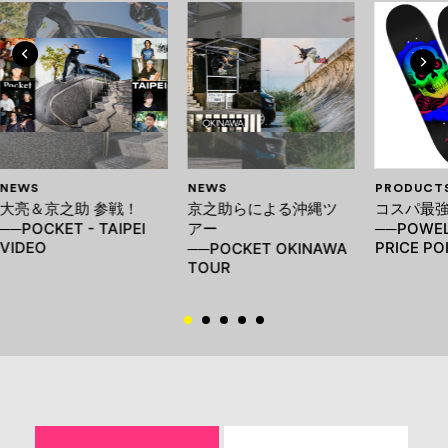
NEWS
NEWS
PRODUCT
大亮＆京之助 参戦！
京之助らによる沖縄ツ
コスパ最
──POCKET - TAIPEI
アー
──POWEL
VIDEO
PRICE PO
──POCKET OKINAWA
TOUR