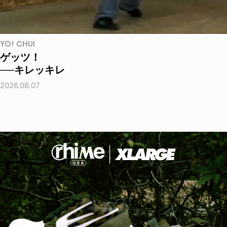
YO! CHUI
ゲッツ！
──キレッキレ
2026.08.07