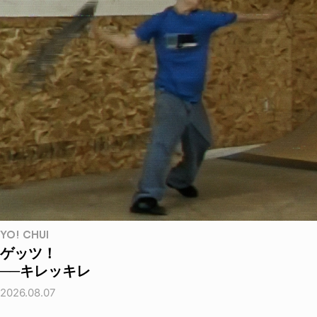
YO! CHUI
ゲッツ！
──キレッキレ
2026.08.07