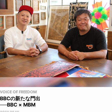
VOICE OF FREEDOM
BBCの新たな門出
──BBC × MBM