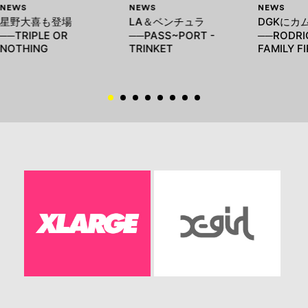
NEWS
NEWS
NEWS
星野大喜も登場
LA＆ベンチュラ
DGKにカ
──TRIPLE OR
──PASS~PORT -
──RODRIG
NOTHING
TRINKET
FAMILY F