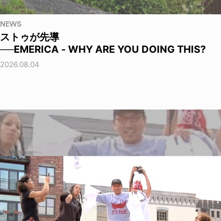
NEWS
ストゥが先導
──EMERICA - WHY ARE YOU DOING THIS?
2026.08.04