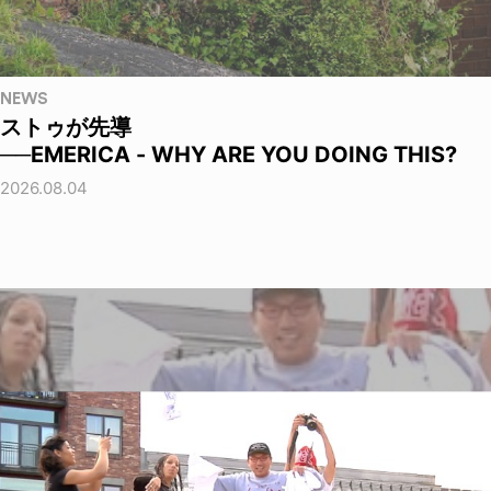
NEWS
ストゥが先導
──EMERICA - WHY ARE YOU DOING THIS?
2026.08.04