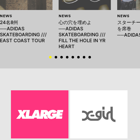
NEWS
NEWS
NEWS
24名8州
心の穴を埋めよ
スターチ
──ADIDAS
──ADIDAS
を席巻
SKATEBOARDING ///
SKATEBOARDING ///
──ADIDAS
EAST COAST TOUR
FILL THE HOLE IN YR
HEART