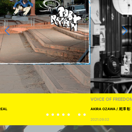
VOICE OF FREEDOM
AKIRA OZAWA / 尾澤 彰
2021.09.02