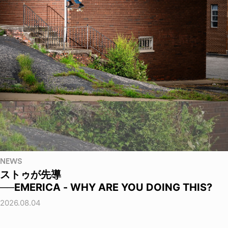
NEWS
ストゥが先導
──EMERICA - WHY ARE YOU DOING THIS?
2026.08.04