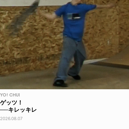
YO! CHUI
ゲッツ！
──キレッキレ
2026.08.07