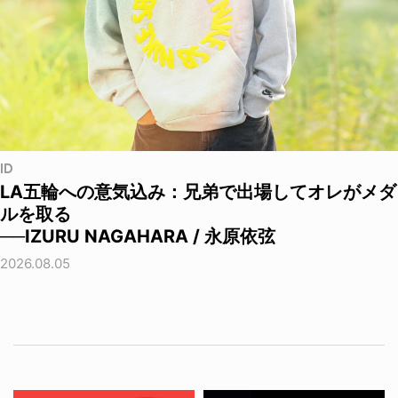
ID
LA五輪への意気込み：兄弟で出場してオレがメダ
ルを取る
──IZURU NAGAHARA / 永原依弦
2026.08.05