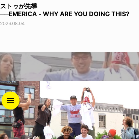
ストゥが先導
──EMERICA - WHY ARE YOU DOING THIS?
2026.08.04