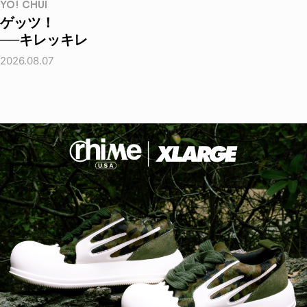
YO! CHUI
ゲッツ！
──キレッキレ
2026.08.07