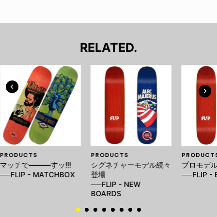
RELATED.
PRODUCTS
PRODUCTS
PRODUCT
マッチで―――すッ!!!
シグネチャーモデル続々
プロモデ
──FLIP - MATCHBOX
登場
──FLIP -
──FLIP - NEW
BOARDS