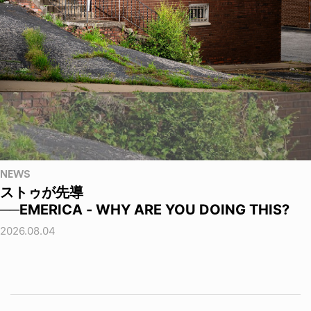
NEWS
ストゥが先導
──EMERICA - WHY ARE YOU DOING THIS?
2026.08.04