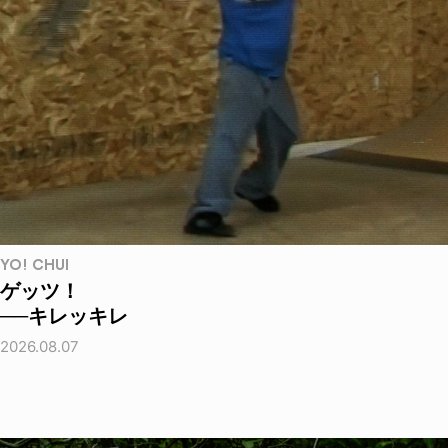
YO! CHUI
ゲッツ！
──キレッキレ
2026.08.07