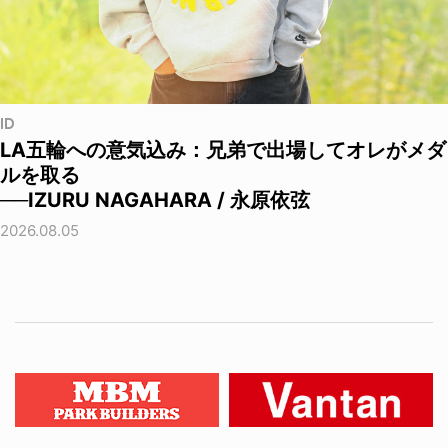
ID
LA五輪への意気込み：兄弟で出場してオレがメダ
ルを取る
──IZURU NAGAHARA / 永原依弦
2026.08.05