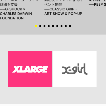
財団を支援
ベント開催
──PEEP 
──G-SHOCK ×
──CLASSIC GRIP -
CHARLES DARWIN
ART SHOW & POP-UP
FOUNDATION