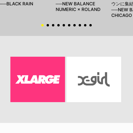
──BLACK RAIN
──NEW BALANCE
ウンに集
NUMERIC × ROLAND
──NEW B
CHICAGO