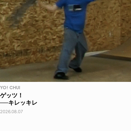
YO! CHUI
ゲッツ！
──キレッキレ
2026.08.07