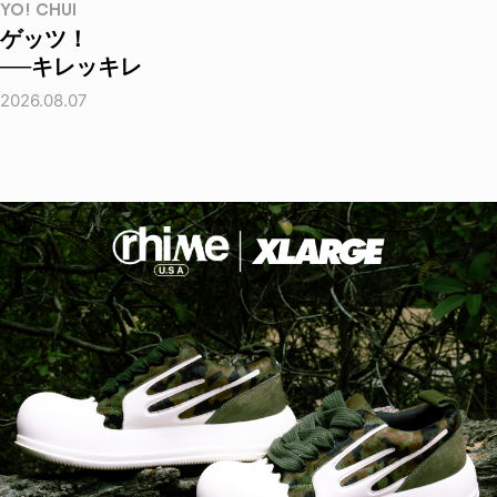
YO! CHUI
ゲッツ！
──キレッキレ
2026.08.07