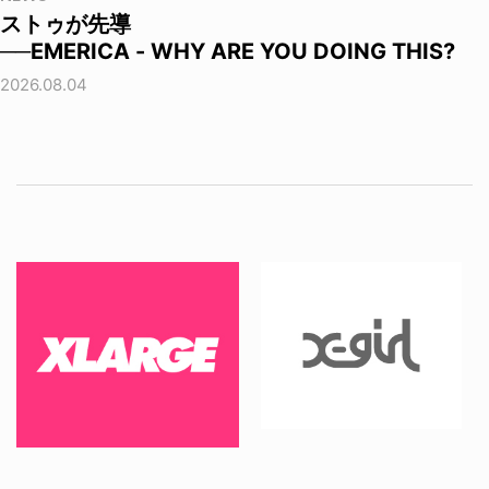
ストゥが先導
──EMERICA - WHY ARE YOU DOING THIS?
2026.08.04