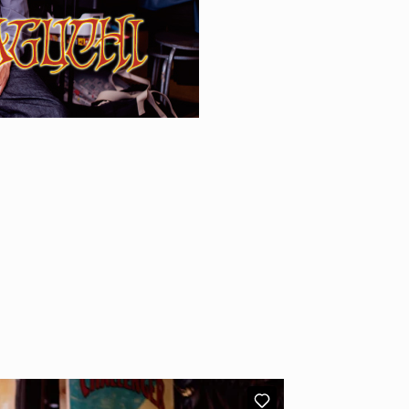
NEWS
YO! CH
HAGEBA BOYS 2026
あの時
2026.07.31
2026.07