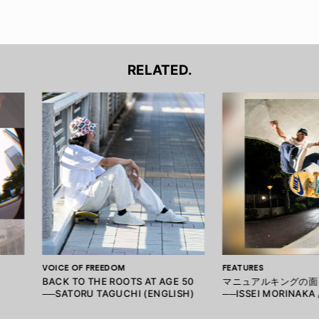
RELATED.
VOICE OF FREEDOM
FEATURES
BACK TO THE ROOTS AT AGE 50
マニュアルキングの面
E
──SATORU TAGUCHI (ENGLISH)
──ISSEI MORINAK