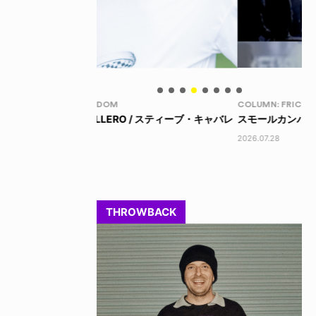
COLUMN: FRICKS KICKS
LI
 / スティーブ・キャバレ
スモールカンパニー VS ビッグマネー
LI
202
2026.07.28
THROWBACK