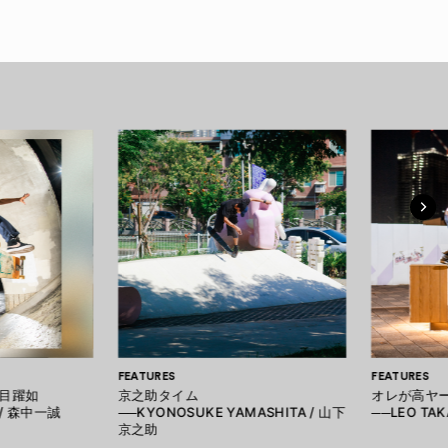
FEATURES
FEATURES
目躍如
京之助タイム
オレが高ヤ
A / 森中一誠
──KYONOSUKE YAMASHITA / 山下
──LEO TA
京之助