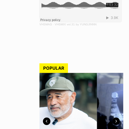
VHSMAG
·
VHSMIX vol.31 by YUNGJINNN
POPULAR