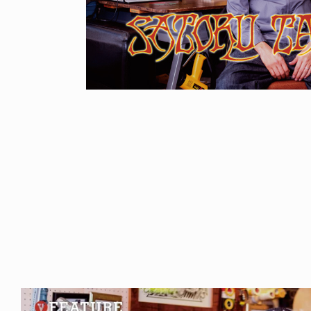
FE HACK
LIFE HACK
NE SOCKS
150 WALLET
6.08.04
2026.07.28