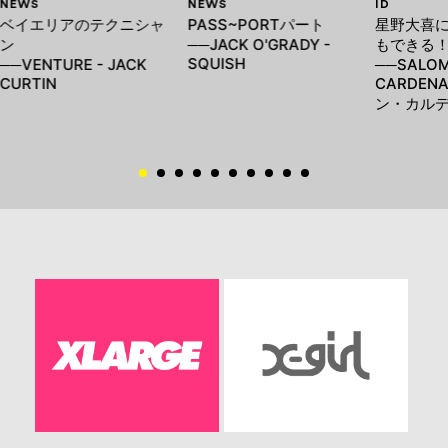
NEWS
NEWS
ID
ベイエリアのテクニシャ
PASS~PORTパート
星野大喜
ン
──JACK O'GRADY -
もできる
SQUISH
──VENTURE - JACK
──SALO
CURTIN
CARDENA
ン・カル