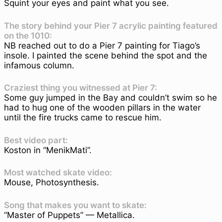
Squint your eyes and paint what you see.
The story behind your Pier 7 acrylic painting featured
on the 1010:
NB reached out to do a Pier 7 painting for Tiago’s
insole. I painted the scene behind the spot and the
infamous column.
Craziest thing you witnessed at Pier 7:
Some guy jumped in the Bay and couldn’t swim so he
had to hug one of the wooden pillars in the water
until the fire trucks came to rescue him.
Best video part:
Koston in “MenikMati”.
Most watched skate video:
Mouse, Photosynthesis.
Song that makes you want to skate:
“Master of Puppets” — Metallica.