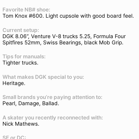
Favorite NB# shoe:
Tom Knox #600. Light cupsole with good board feel.
Current setup:
DGK 8.06”, Venture V-8 trucks 5.25, Formula Four
Spitfires 52mm, Swiss Bearings, black Mob Grip.
Tips for manuals:
Tighter trucks.
What makes DGK special to you:
Heritage.
Small brands you’re paying attention to:
Pearl, Damage, Ballad.
A skater you recently reconnected with:
Nick Mathews.
SF or DC: