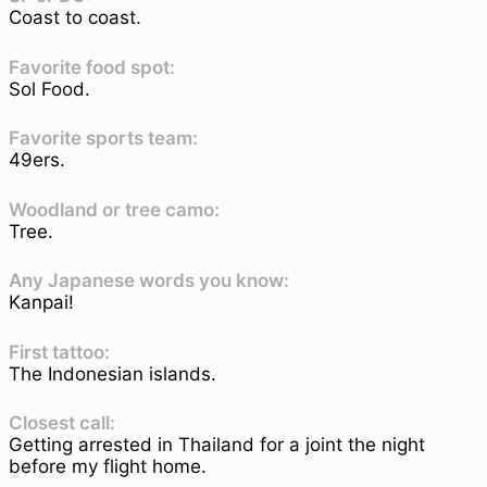
Coast to coast.
Favorite food spot:
Sol Food.
Favorite sports team:
49ers.
Woodland or tree camo:
Tree.
Any Japanese words you know:
Kanpai!
First tattoo:
The Indonesian islands.
Closest call:
Getting arrested in Thailand for a joint the night
before my flight home.