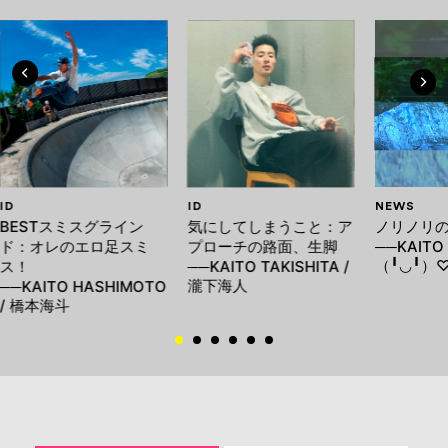
ID
ID
NEWS
BESTスミスグライン
気にしてしまうこと：ア
ノリノリの
ド：オレのエロ足スミ
プローチの路面、生脚
──KAITO
（╹◡╹）
ス！
──KAITO TAKISHITA /
瀧下海人
──KAITO HASHIMOTO
/ 橋本海斗