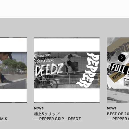
NEWS
NEWS
極上5クリップ
BEST OF 2
OM K
──PEPPER GRIP – DEEDZ
──PEPPER 