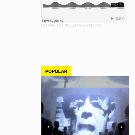
VHSMAG
·
VHSMIX vol.31 by YUNGJINNN
POPULAR