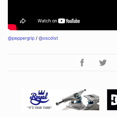
@peppergrip
/
@oscdist
FE HACK
NEWS
0 WALLET
HAGEBA BOYS 2026
6.07.28
2026.07.31