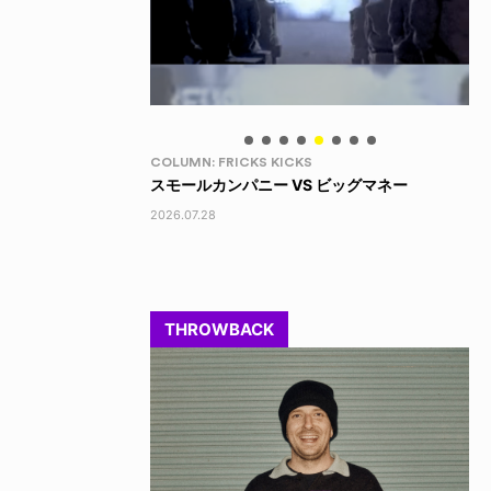
LIFE HACK
LI
 ビッグマネー
LINE SOCKS
15
2026.08.04
202
THROWBACK