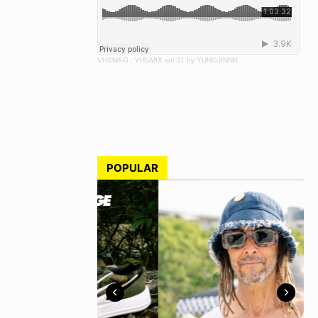
VHSMAG
·
VHSMIX vol.31 by YUNGJINNN
POPULAR