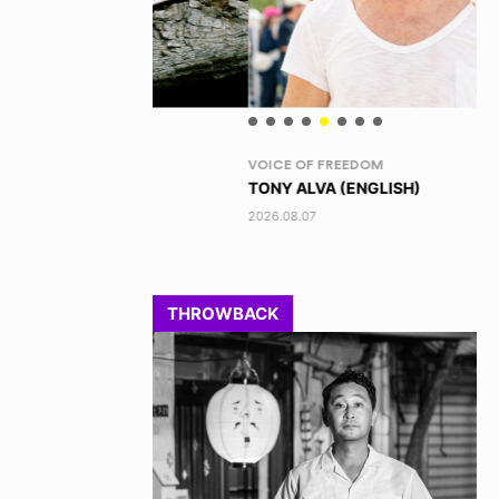
VOICE OF FREEDOM
RA
TONY ALVA (ENGLISH)
DI
2026.08.07
202
THROWBACK