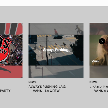
NEWS
NEWS
ALWAYS PUSHING LA編
レジェンド
 PARTY
──VANS - LA CREW
──VANS ×