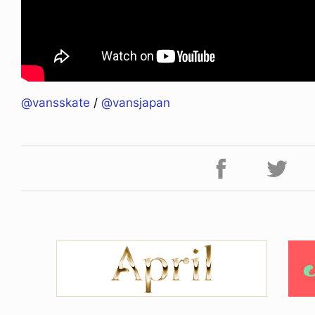
@vansskate
/
@vansjapan
NDOM
VOICE OF FREEDOM
NOSAUR JR.
AKIRA OZAWA / 尾澤 彰
6.08.06
2021.09.02