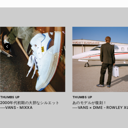
THUMBS UP
THUMBS UP
2000年代初期の大胆なシルエット
あのモデルが復刻！
──VANS - MIXXA
──VANS × DIME - ROWLEY X