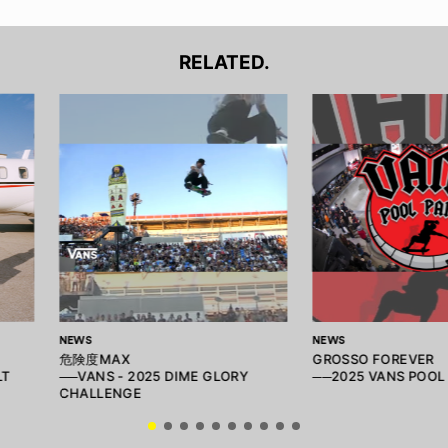
RELATED.
NEWS
NEWS
危険度MAX
GROSSO FOREVER
LT
──VANS - 2025 DIME GLORY
──2025 VANS POOL
CHALLENGE