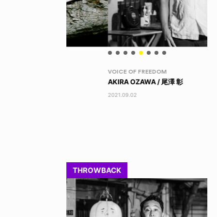
VOICE OF FREEDOM
RA
AKIRA OZAWA / 尾澤 彰
DI
202
2021.09.02
THROWBACK