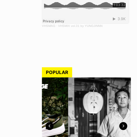
VHSMAG
·
VHSMIX vol.31 by YUNGJINNN
POPULAR