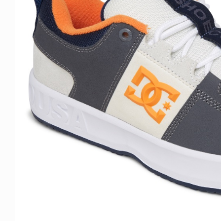
NDOM
NEWS
NOSAUR JR.
TOBY RYAN - PRO FOR RE
6.08.06
2026.08.08