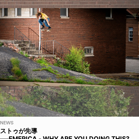
NEWS
ストゥが先導
──EMERICA - WHY ARE YOU DOING THIS?