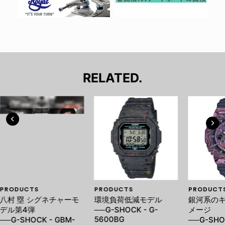
RELATED.
PRODUCTS
PRODUCTS
PRODUCT
八村 塁 シグネチャーモ
環境負荷低減モデル
銀河系の
デル第4弾
──G-SHOCK - G-
メージ
5600BG
──G-SHOCK - GBM-
──G-SHO