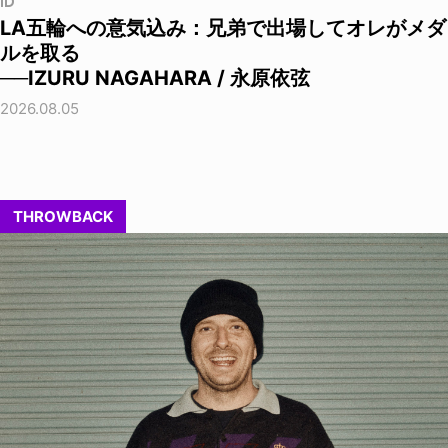
ID
LA五輪への意気込み：兄弟で出場してオレがメダ
ルを取る
──IZURU NAGAHARA / 永原依弦
2026.08.05
THROWBACK