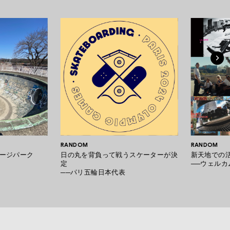
RANDOM
RANDOM
ージパーク
日の丸を背負って戦うスケーターが決
新天地での
定
──ウェルカ
──パリ五輪日本代表