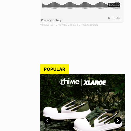
VHSMAG
·
VHSMIX vol.31 by YUNGJINNN
POPULAR