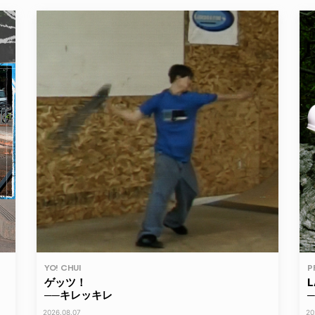
YO! CHUI
P
ゲッツ！
──キレッキレ
─
2026.08.07
20