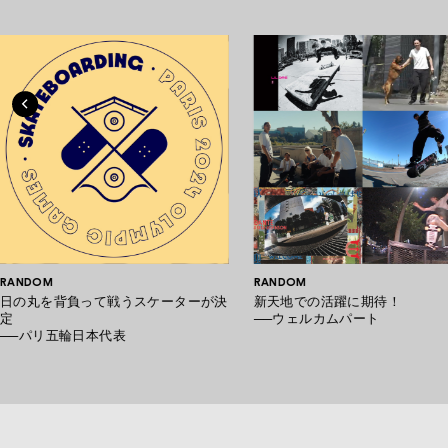
RANDOM
RANDOM
日の丸を背負って戦うスケーターが決
新天地での活躍に期待！
定
──ウェルカムパート
──パリ五輪日本代表