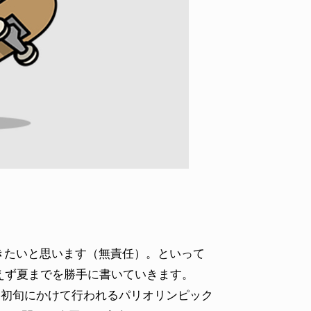
VOICE OF FREEDOM
VOICE
AL
TONY ALVA (ENGLISH)
TONY
2026.08.07
2026.08
きたいと思います（無責任）。といって
えず夏までを勝手に書いていきます。
月初旬にかけて行われるパリオリンピック