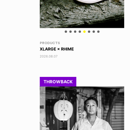
VOICE OF FREEDOM
RA
AKIRA OZAWA / 尾澤 彰
DI
202
2021.09.02
THROWBACK