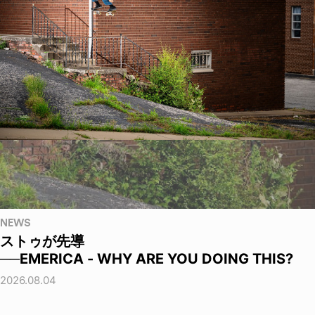
NEWS
ストゥが先導
──EMERICA - WHY ARE YOU DOING THIS?
2026.08.04