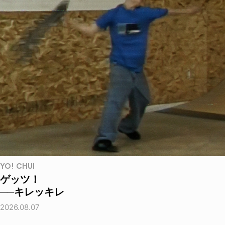
YO! CHUI
ゲッツ！
──キレッキレ
2026.08.07