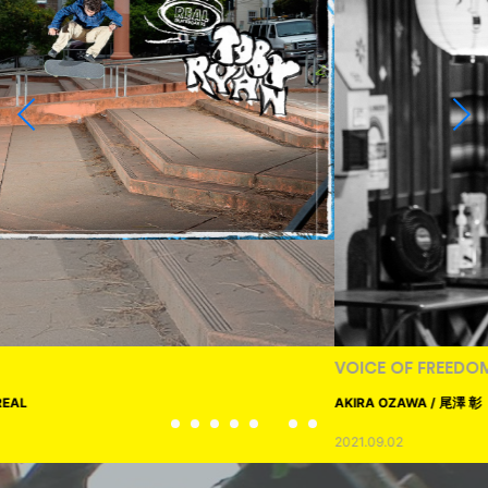
VOICE OF FREEDOM
AKIRA OZAWA / 尾澤 彰
2021.09.02