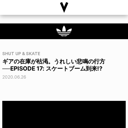
SHUT UP & SKATE
ギアの在庫が枯渇。うれしい悲鳴の行方
──EPISODE 17: スケートブーム到来!?
2020.06.26