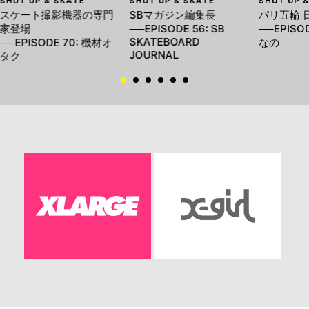
SHUT UP & SKATE
SHUT UP & SKATE
SHUT UP 
スケート撮影機器の専門
SBマガジン編集長
パリ五輪 
家登場
──EPISODE 56: SB
──EPISO
SKATEBOARD
──EPISODE 70: 機材オ
なの
JOURNAL
タク