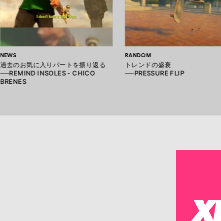
NEWS
RANDOM
過去のお気に入りパートを振り返る
トレンドの盛衰
──REMIND INSOLES - CHICO
──PRESSURE FLIP
BRENES