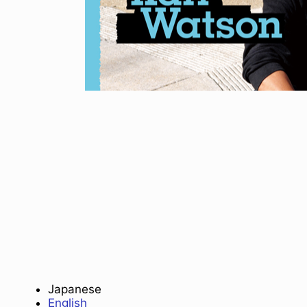
OG: HIROYUKI MATSUO
NEWS
日から入院生活
ED TEMPLETON IN PARIS
2026.08.07
1.05.17
Japanese
English