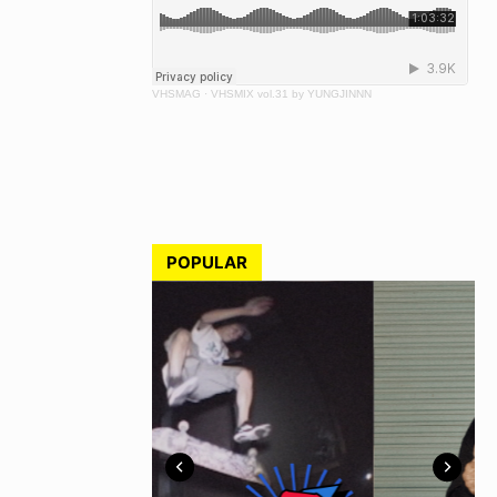
VHSMAG
·
VHSMIX vol.31 by YUNGJINNN
POPULAR