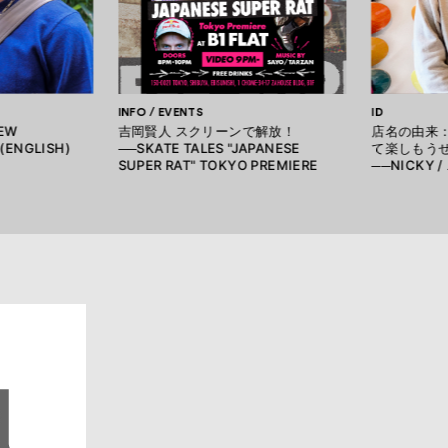
INFO / EVENTS
ID
IEW
吉岡賢人 スクリーンで解放！
店名の由来
 (ENGLISH)
──SKATE TALES "JAPANESE
て楽しもう
SUPER RAT" TOKYO PREMIERE
──NICKY 