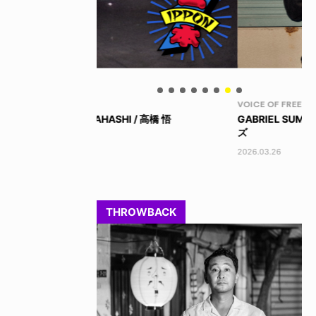
VOICE OF FREEDOM
BL
/ 高橋 悟
GABRIEL SUMMERS / ゲイブリエル・サマー
昨
ズ
201
2026.03.26
THROWBACK