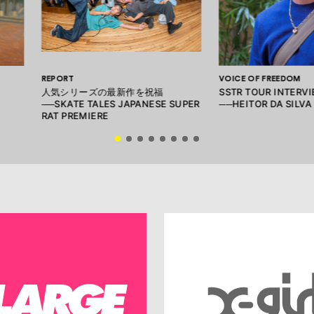
REPORT
VOICE OF FREEDOM
人気シリーズの最新作を祝福
SSTR TOUR INTERV
──SKATE TALES JAPANESE SUPER
──HEITOR DA SILVA
RAT PREMIERE