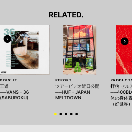
RELATED.
DOIN' IT
REPORT
PRODUCT
王道
ツアービデオ近日公開
拝啓 セル
──VANS - 36
──HUF - JAPAN
──400BL
(SABUROKU)
MELTDOWN
体の身体
（好世界