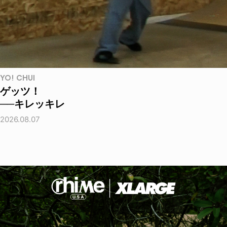
YO! CHUI
ゲッツ！
──キレッキレ
2026.08.07