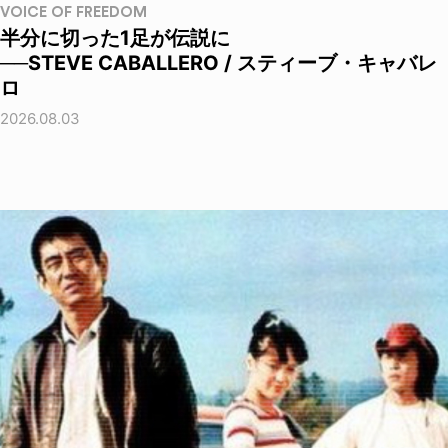
VOICE OF FREEDOM
半分に切った1足が伝説に
──STEVE CABALLERO / スティーブ・キャバレ
ロ
2026.08.03