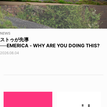
NEWS
ストゥが先導
──EMERICA - WHY ARE YOU DOING THIS?
2026.08.04