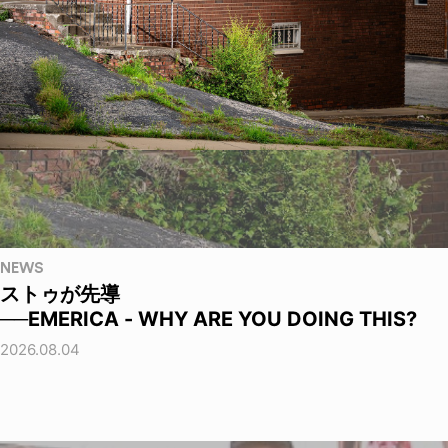
NEWS
ストゥが先導
──EMERICA - WHY ARE YOU DOING THIS?
2026.08.04