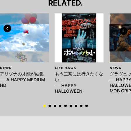
RELATED.
NEWS
LIFE HACK
NEWS
アリゾナの才能が結集
もう三茶には行きたくな
グラヴェ
──A HAPPY MEDIUM
い
──HAPP
HD
HALLOWE
──HAPPY
MOB GRI
HALLOWEEN