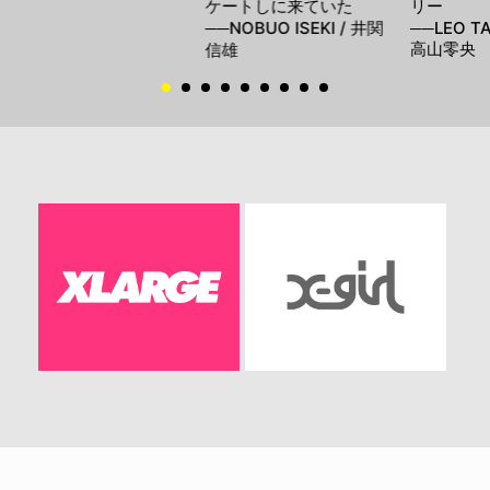
ケートしに来ていた
リー
──NOBUO ISEKI / 井関
──LEO T
高山零央
信雄