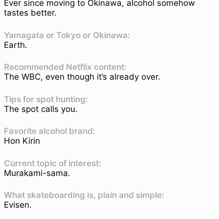
Ever since moving to Okinawa, alcohol somehow
tastes better.
Yamagata or Tokyo or Okinawa:
Earth.
Recommended Netflix content:
The WBC, even though it’s already over.
Tips for spot hunting:
The spot calls you.
Favorite alcohol brand:
Hon Kirin
Current topic of interest:
Murakami-sama.
What skateboarding is, plain and simple:
Evisen.