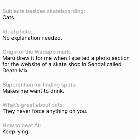
Subjects besides skateboarding:
Cats.
Ideal photo:
No explanation needed.
Origin of the Wadapp mark:
Maru drew it for me when I started a photo section
for the website of a skate shop in Sendai called
Death Mix.
Superstition for finding spots:
Makes me want to drink.
What’s great about cats:
They never force anything on you.
How to beat AI:
Keep lying.