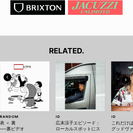
RELATED.
RANDOM
ID
ID
表 ＜ 裏
広末涼子エピソード：
これだけ
──裏ビデオ
ローカルスポットにス
グッドヴ