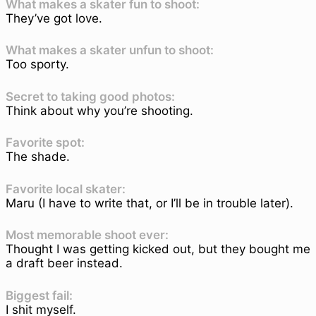
What makes a skater fun to shoot:
They’ve got love.
What makes a skater unfun to shoot:
Too sporty.
Secret to taking good photos:
Think about why you’re shooting.
Favorite spot:
The shade.
Favorite local skater:
Maru (I have to write that, or I’ll be in trouble later).
Most memorable shoot ever:
Thought I was getting kicked out, but they bought me
a draft beer instead.
Biggest fail:
I shit myself.