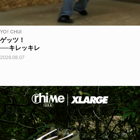
YO! CHUI
ゲッツ！
──キレッキレ
2026.08.07