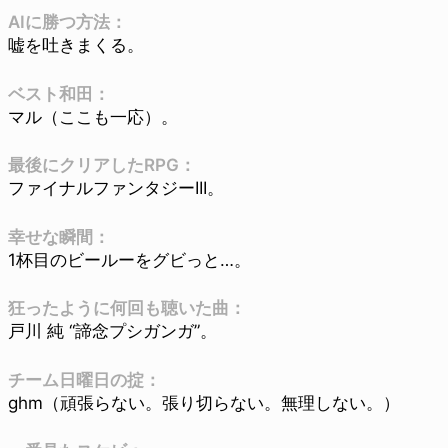
AIに勝つ方法：
嘘を吐きまくる。
ベスト和田：
マル（ここも一応）。
最後にクリアしたRPG：
ファイナルファンタジーIII。
幸せな瞬間：
1杯目のビールーをグビっと…。
狂ったように何回も聴いた曲：
戸川 純 “諦念プシガンガ”。
チーム日曜日の掟：
ghm（頑張らない。張り切らない。無理しない。）