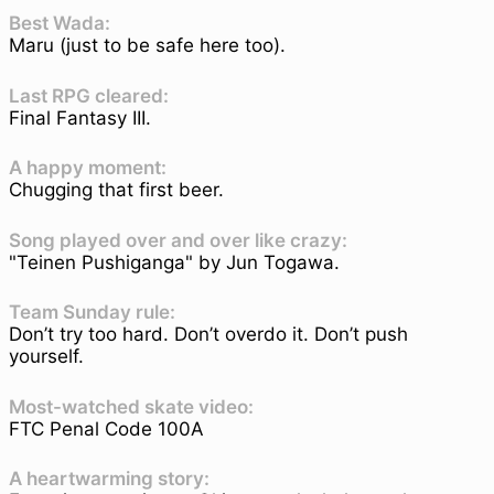
Best Wada:
Maru (just to be safe here too).
Last RPG cleared:
Final Fantasy III.
A happy moment:
Chugging that first beer.
Song played over and over like crazy:
"Teinen Pushiganga" by Jun Togawa.
Team Sunday rule:
Don’t try too hard. Don’t overdo it. Don’t push
yourself.
Most-watched skate video:
FTC Penal Code 100A
A heartwarming story: