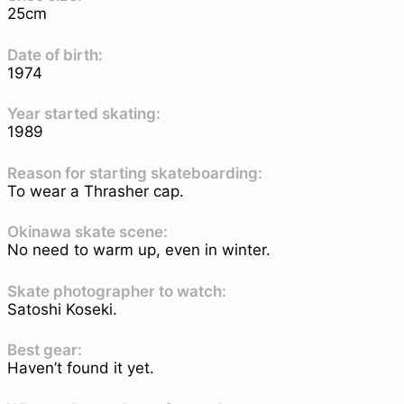
25cm
Date of birth:
1974
Year started skating:
1989
Reason for starting skateboarding:
To wear a Thrasher cap.
Okinawa skate scene:
No need to warm up, even in winter.
Skate photographer to watch:
Satoshi Koseki.
Best gear:
Haven’t found it yet.