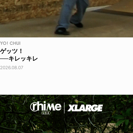
YO! CHUI
ゲッツ！
──キレッキレ
2026.08.07