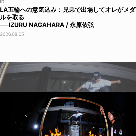
ID
LA五輪への意気込み：兄弟で出場してオレがメダ
ルを取る
──IZURU NAGAHARA / 永原依弦
2026.08.05