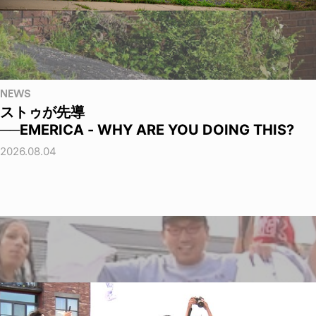
NEWS
ストゥが先導
──EMERICA - WHY ARE YOU DOING THIS?
2026.08.04