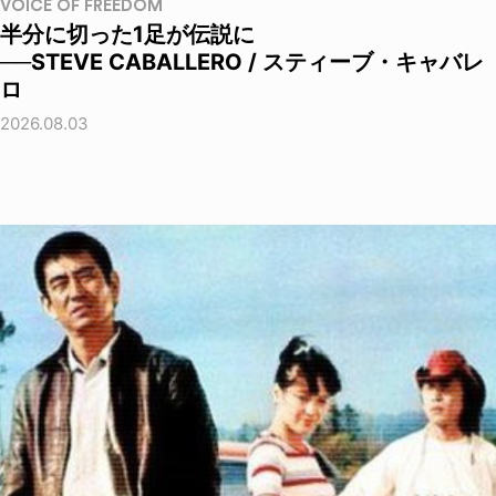
VOICE OF FREEDOM
半分に切った1足が伝説に
──STEVE CABALLERO / スティーブ・キャバレ
ロ
2026.08.03