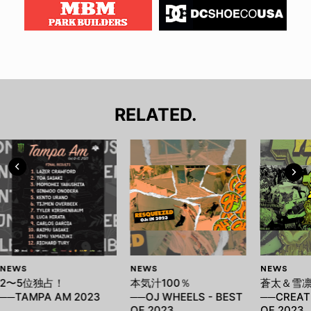
RELATED.
NEWS
NEWS
NEWS
2〜5位独占！
本気汁100％
蒼太＆雪
──TAMPA AM 2023
──OJ WHEELS - BEST
──CREATU
OF 2023
OF 2023