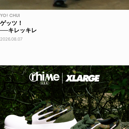
YO! CHUI
ゲッツ！
──キレッキレ
2026.08.07