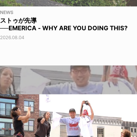
NEWS
ストゥが先導
──EMERICA - WHY ARE YOU DOING THIS?
2026.08.04