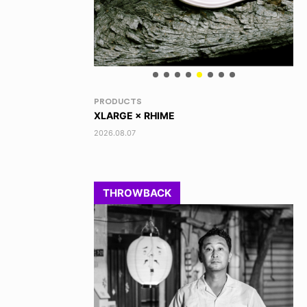
RANDOM
VO
DINOSAUR JR.
AK
2026.08.06
202
THROWBACK