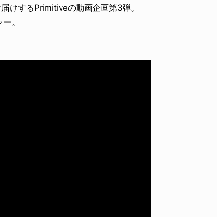
するPrimitiveの動画企画第3弾。
ャー。