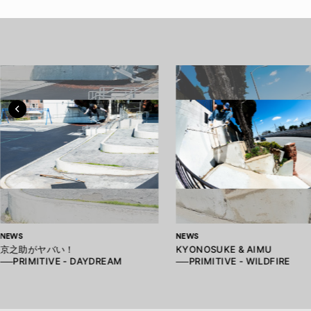
NEWS
NEWS
京之助がヤバい！
KYONOSUKE & AIMU
──PRIMITIVE - DAYDREAM
──PRIMITIVE - WILDFIRE