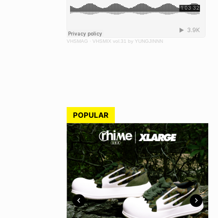
VHSMAG
·
VHSMIX vol.31 by YUNGJINNN
POPULAR