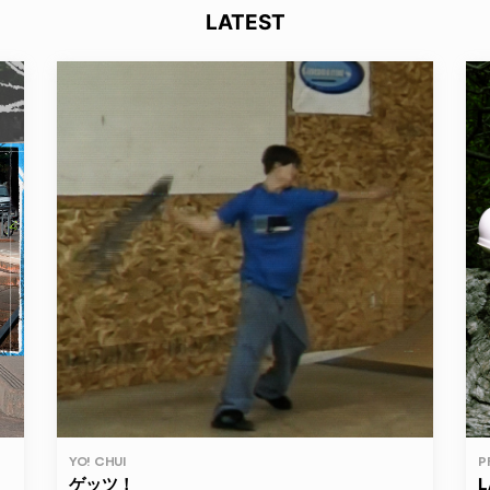
LATEST
YO! CHUI
P
ゲッツ！