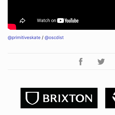
@primitiveskate
/
@oscdist
ICE OF FREEDOM
VOICE OF FREEDOM
IRA OZAWA / 尾澤 彰
TONY ALVA (ENGLISH)
2026.08.07
1.09.02