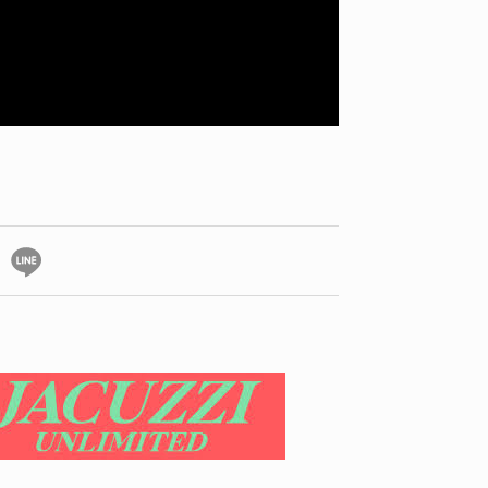
ID
VOICE
IZURU NAGAHARA / 永原依弦
TONY
2026.08.05
2026.08