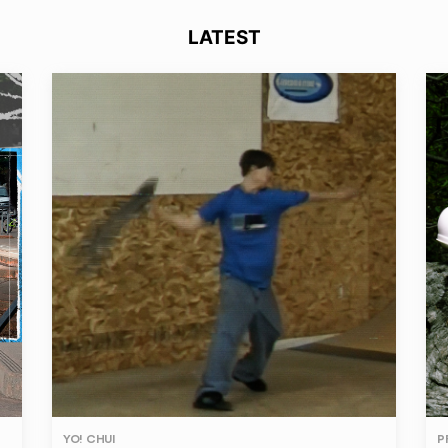
LATEST
YO! CHUI
P