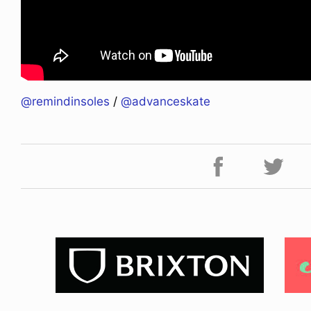
@remindinsoles
/
@advanceskate
ICE OF FREEDOM
RANDOM
IRA OZAWA / 尾澤 彰
DINOSAUR JR.
2026.08.06
1.09.02