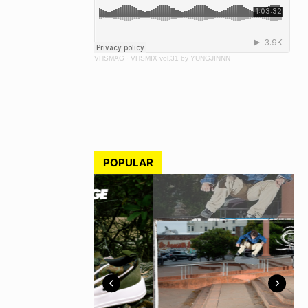
VHSMAG
·
VHSMIX vol.31 by YUNGJINNN
POPULAR