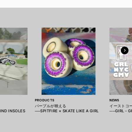
PRODUCTS
NEWS
パープルが映える
イーストコ
IND INSOLES
──SPITFIRE × SKATE LIKE A GIRL
──GIRL - 