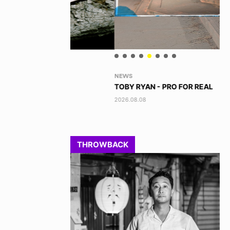
NEWS
VO
TOBY RYAN - PRO FOR REAL
AK
2026.08.08
202
THROWBACK