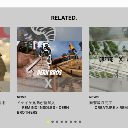
RELATED.
NEWS
NEWS
返る
イケイケ兄弟が新加入
衝撃吸収完了
──REMIND INSOLES - DERN
──CREATURE × REM
BROTHERS