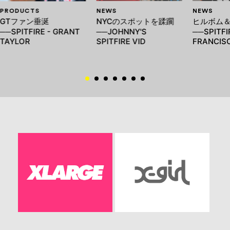
PRODUCTS
NEWS
NEWS
GTファン垂涎
NYCのスポットを蹂躙
ヒルボム
──SPITFIRE - GRANT
──JOHNNY'S
──SPITFI
TAYLOR
SPITFIRE VID
FRANCIS