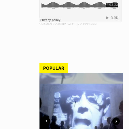
VHSMAG
·
VHSMIX vol.31 by YUNGJINNN
POPULAR