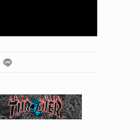
YO! CHUI
VOICE
あの時のあの写真
KAYA
2026.07.31
2026.07