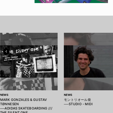
NEWS
NEWS
MARK GONZALES & GUSTAV
モントリオール発
TØNNESEN
──STUDIO - MIDI
──ADIDAS SKATEBOARDING ///
THE SILENT ONE