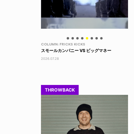
LIFE HACK
LI
 ビッグマネー
150 WALLET
LI
2026.07.28
202
THROWBACK