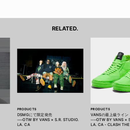
RELATED.
PRODUCTS
PRODUCTS
DSMGにて限定発売
VANSの最上級ライン
──OTW BY VANS × S.R. STUDIO.
──OTW BY VANS × S
LA. CA
LA. CA - CLASH TH