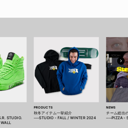
PRODUCTS
NEWS
秋冬アイテム一挙紹介
チーム総出の
.R. STUDIO.
──STUDIO - FALL / WINTER 2024
──PIZZA -
E WALL