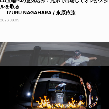
LA五輪への意気込み：兄弟で出場してオレがメダ
ルを取る
──IZURU NAGAHARA / 永原依弦
2026.08.05