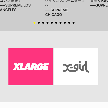
ゴンズ健在！
ケイリスのホームターフ
貴重なKB
──SUPREME LOS
へ
──SUPREM
ANGELES
──SUPREME -
CHICAGO