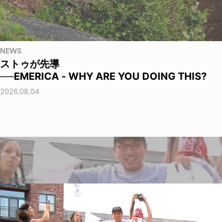
NEWS
ストゥが先導
──EMERICA - WHY ARE YOU DOING THIS?
2026.08.04