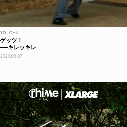
YO! CHUI
ゲッツ！
──キレッキレ
2026.08.07