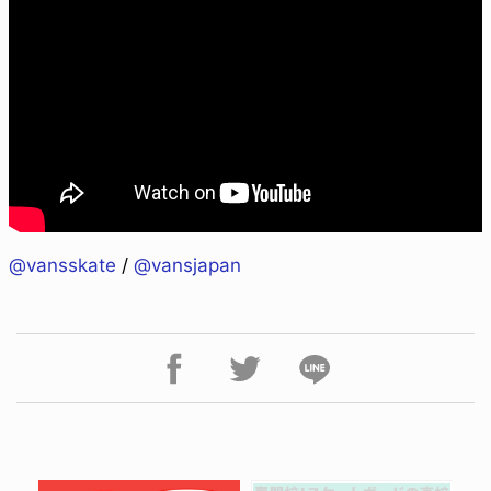
@vansskate
/
@vansjapan