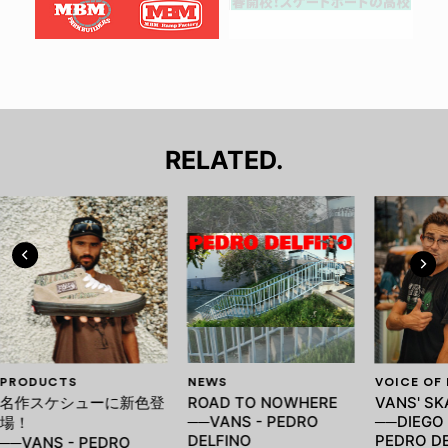
RELATED.
PRODUCTS
NEWS
VOICE OF
名作スケシューに新色登
ROAD TO NOWHERE
VANS' SK
──VANS - PEDRO
──DIEGO
場！
DELFINO
PEDRO D
──VANS - PEDRO