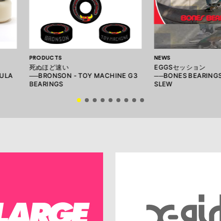
PRODUCTS
NEWS
死ぬほど速い
EGGSセッション
MULA
──BRONSON - TOY MACHINE G3
──BONES BEARINGS
BEARINGS
SLEW