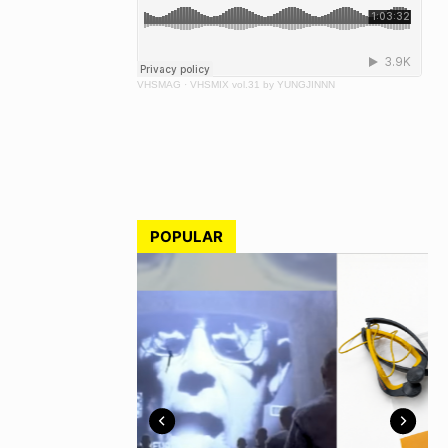
VHSMAG
·
VHSMIX vol.31 by YUNGJINNN
POPULAR