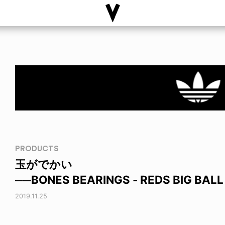
PRODUCTS
玉がでかい
──BONES BEARINGS - REDS BIG BALL
2019.11.25