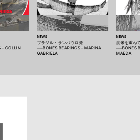
NEWS
NEWS
ブラジル・サンパウロ発
渡米を重ね
 - COLLIN
──BONES BEARINGS - MARINA
──BONES B
GABRIELA
MAEDA