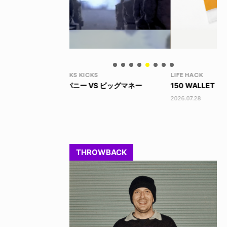
LIFE HACK
LI
 ビッグマネー
150 WALLET
LI
2026.07.28
202
THROWBACK