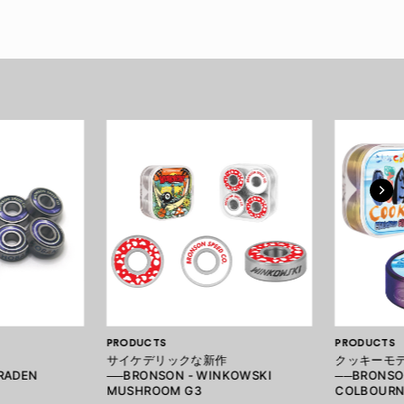
PRODUCTS
PRODUCTS
サイケデリックな新作
クッキーモ
RADEN
──BRONSON - WINKOWSKI
──BRONSON
MUSHROOM G3
COLBOURN