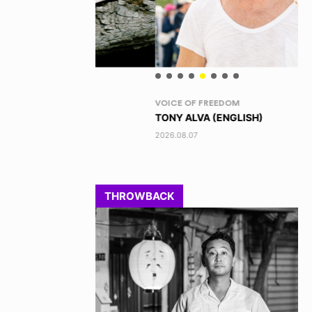
VOICE OF FREEDOM
RA
TONY ALVA (ENGLISH)
DI
2026.08.07
202
THROWBACK