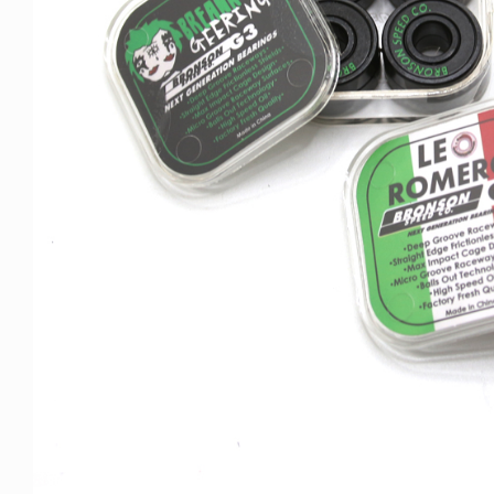
NDOM
VOICE OF FREEDOM
NOSAUR JR.
AKIRA OZAWA / 尾澤 彰
6.08.06
2021.09.02