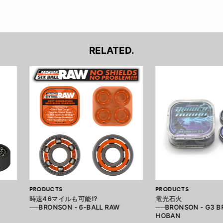
RELATED.
PRODUCTS
PRODUCTS
時速46マイルも可能!?
電光石火
──BRONSON - 6-BALL RAW
──BRONSON - G3 B
HOBAN