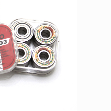
ID
VOICE
IZURU NAGAHARA / 永原依弦
TONY
2026.08.05
2026.08