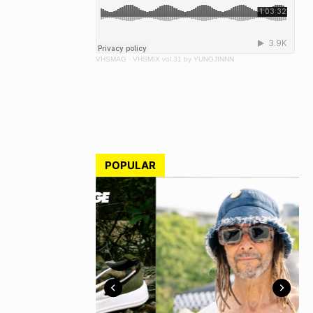
VHSMAG
·
VHSMIX vol.31 by YUNGJINNN
POPULAR