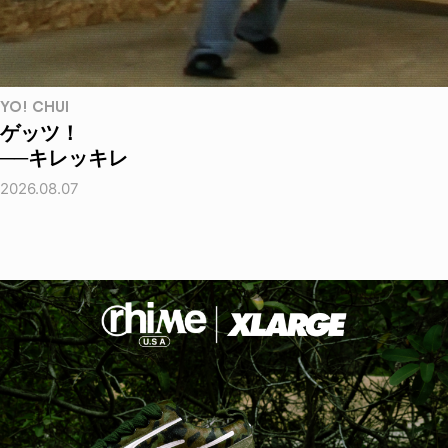
YO! CHUI
ゲッツ！
──キレッキレ
2026.08.07