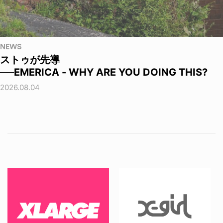
NEWS
ストゥが先導
──EMERICA - WHY ARE YOU DOING THIS?
2026.08.04