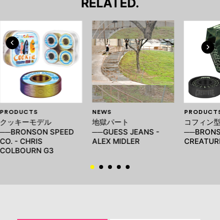
RELATED.
PRODUCTS
NEWS
PRODUCT
クッキーモデル
地獄パート
コフィン
──BRONSON SPEED
──GUESS JEANS -
──BRONS
CO. - CHRIS
ALEX MIDLER
CREATUR
COLBOURN G3