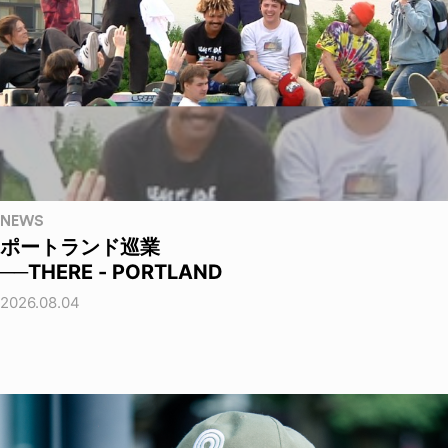
NEWS
ポートランド巡業
──THERE - PORTLAND
2026.08.04