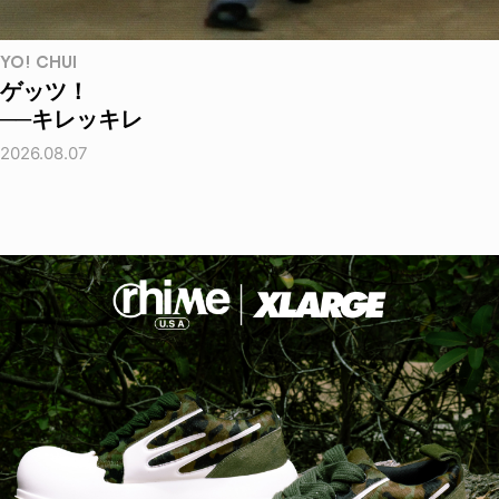
YO! CHUI
ゲッツ！
──キレッキレ
2026.08.07