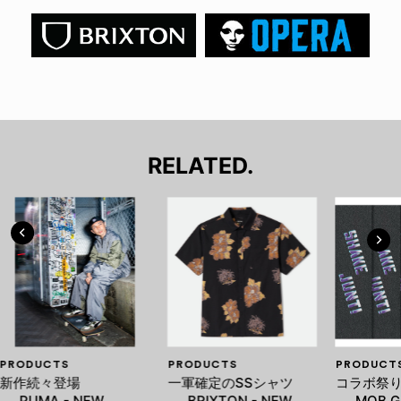
RELATED.
PRODUCTS
PRODUCTS
PRODUCT
新作続々登場
一軍確定のSSシャツ
コラボ祭
──PUMA - NEW
──BRIXTON - NEW
──MOB GR