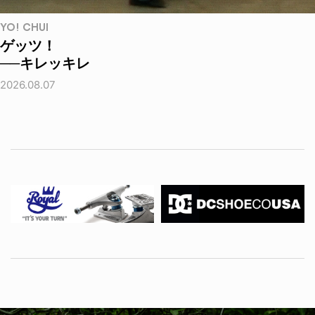
YO! CHUI
ゲッツ！
──キレッキレ
2026.08.07