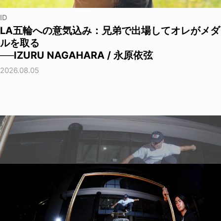
ID
LA五輪への意気込み：兄弟で出場してオレがメダ
ルを取る
──IZURU NAGAHARA / 永原依弦
2026.08.05