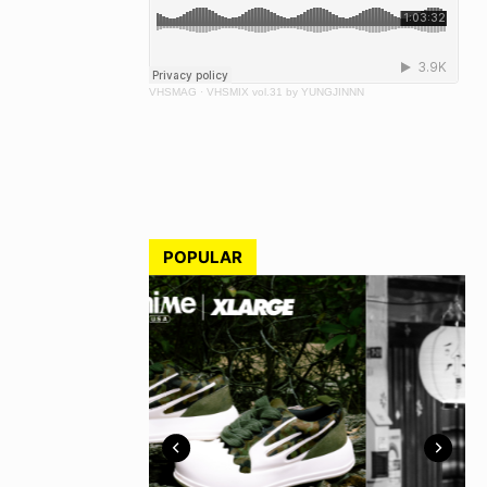
VHSMAG
·
VHSMIX vol.31 by YUNGJINNN
POPULAR