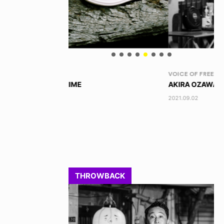
VOICE OF FREEDOM
RA
AKIRA OZAWA / 尾澤 彰
DI
202
2021.09.02
THROWBACK