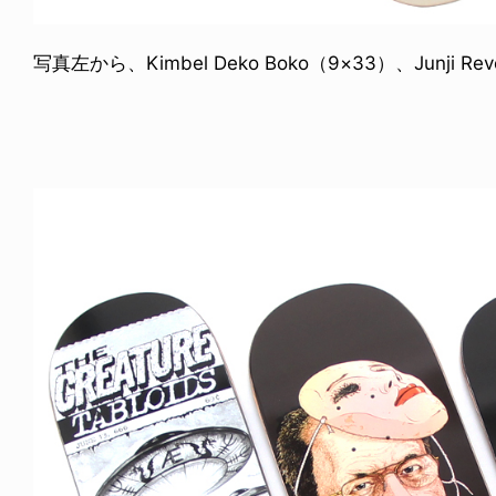
写真左から、Kimbel Deko Boko（9×33）、Junji Rev