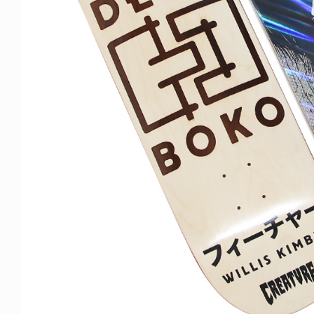
NDOM
NEWS
NOSAUR JR.
TOBY RYAN - PRO FOR RE
6.08.06
2026.08.08