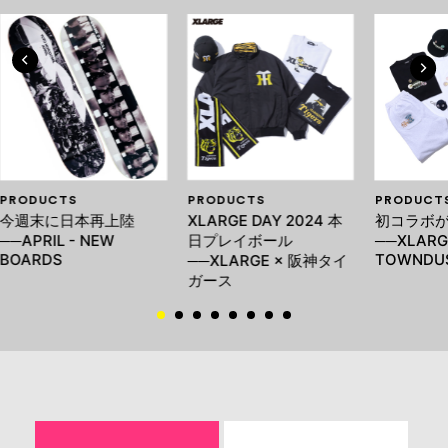
PRODUCTS
PRODUCTS
PRODUCT
今週末に日本再上陸
XLARGE DAY 2024 本
初コラボ
──APRIL - NEW
日プレイボール
──XLARG
BOARDS
TOWNDU
──XLARGE × 阪神タイ
ガース