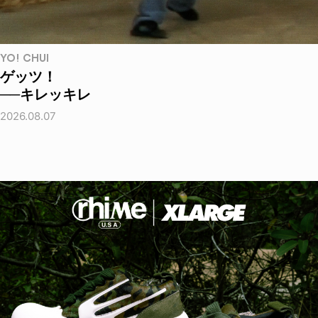
YO! CHUI
ゲッツ！
──キレッキレ
2026.08.07