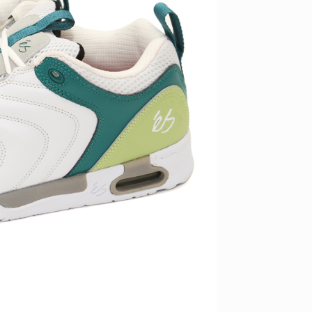
ID
VOICE
IZURU NAGAHARA / 永原依弦
TONY
2026.08.05
2026.08