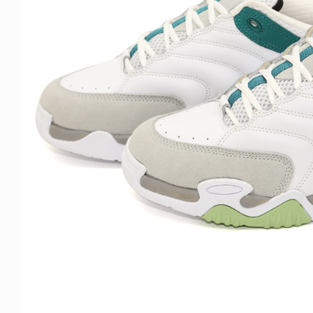
NDOM
VOICE OF FREEDOM
NOSAUR JR.
AKIRA OZAWA / 尾澤 彰
6.08.06
2021.09.02