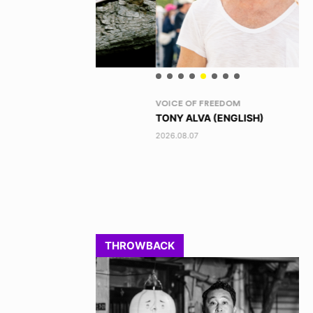
VOICE OF FREEDOM
RA
TONY ALVA (ENGLISH)
DI
2026.08.07
202
THROWBACK