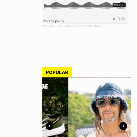
VHSMAG
·
VHSMIX vol.31 by YUNGJINNN
POPULAR