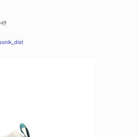
!?
onik_dist