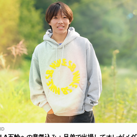
ID
LA五輪への意気込み：兄弟で出場してオレがメダ