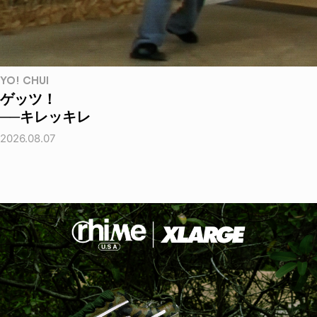
YO! CHUI
ゲッツ！
──キレッキレ
2026.08.07