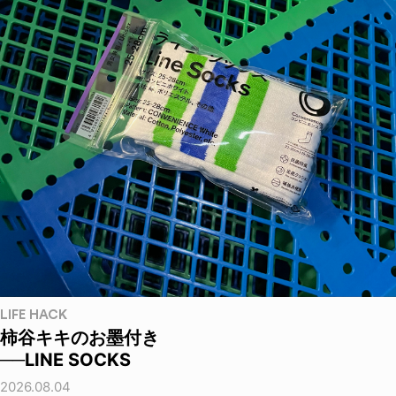
LIFE HACK
柿谷キキのお墨付き
──LINE SOCKS
2026.08.04