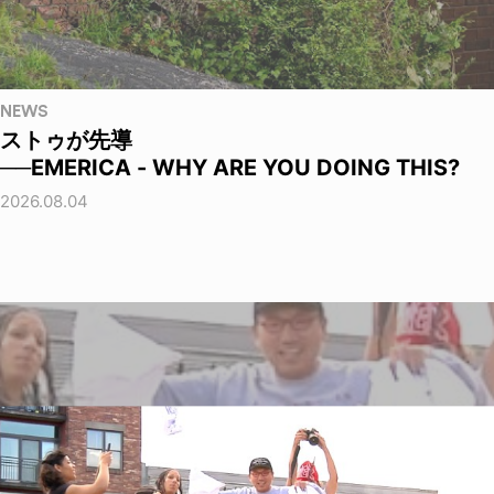
NEWS
ストゥが先導
──EMERICA - WHY ARE YOU DOING THIS?
2026.08.04