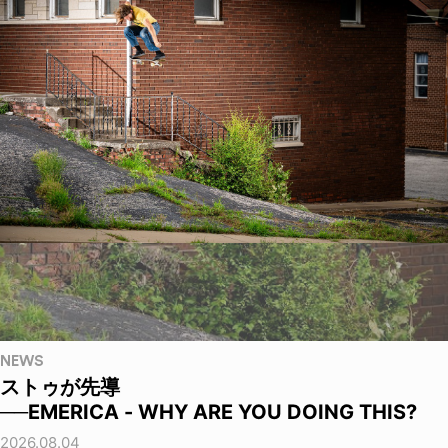
NEWS
ストゥが先導
──EMERICA - WHY ARE YOU DOING THIS?
2026.08.04