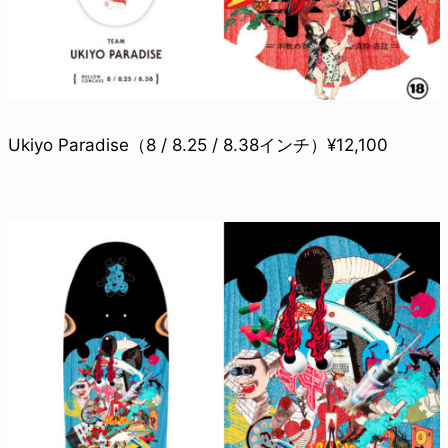
Ukiyo Paradise（8 / 8.25 / 8.38インチ）¥12,100