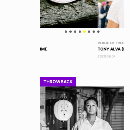
VOICE OF FREEDOM
RA
TONY ALVA (ENGLISH)
DI
2026.08.07
202
THROWBACK