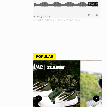
VHSMAG
·
VHSMIX vol.31 by YUNGJINNN
POPULAR