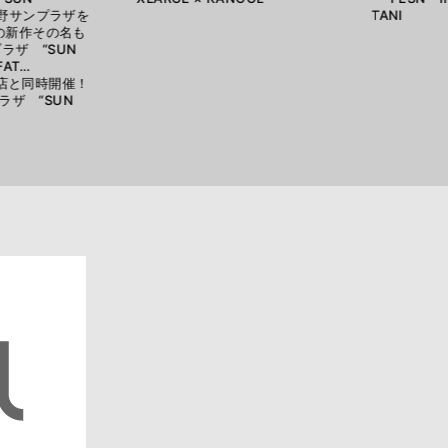
中野サンプラザを
TANI
Sの新作その名も
ラザ “SUN
FAT…
O 展店と同時開催！
ザ “SUN