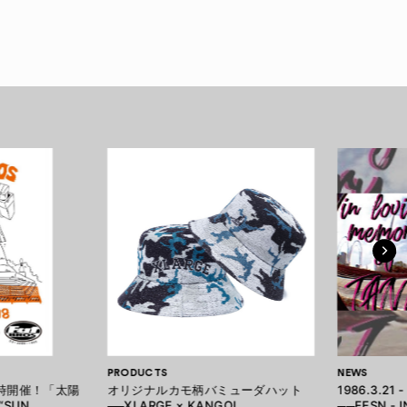
PRODUCTS
NEWS
と同時開催！「太陽
オリジナルカモ柄バミューダハット
1986.3.21 -
SUN
──XLARGE × KANGOL
──FESN - 