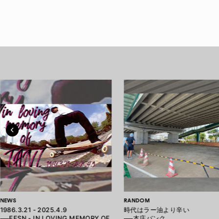
NEWS
RANDOM
1986.3.21 - 2025.4.9
時代はラー油より辛い
──FESN - IN LOVING MEMORY OF
──本庄バンク