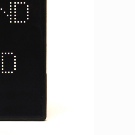
ID
VOICE
IZURU NAGAHARA / 永原依弦
TONY
2026.08.05
2026.08