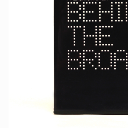
NDOM
VOICE OF FREEDOM
NOSAUR JR.
AKIRA OZAWA / 尾澤 彰
6.08.06
2021.09.02