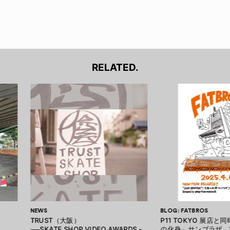
RELATED.
NEWS
BLOG: FATBROS
TRUST（大阪）
P11 TOKYO 展店
──SKATE SHOP VIDEO AWARDS -
の化身」サンブラザ “