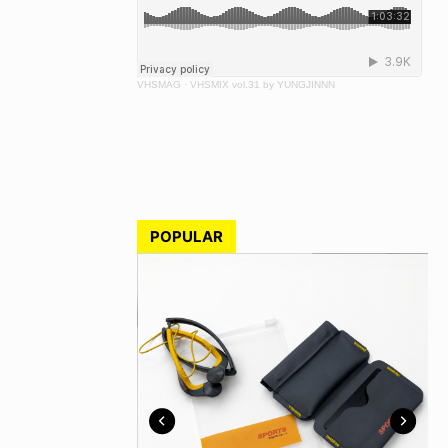
VHSMAG
·
VHSMIX vol.31 by YUNGJINNN
POPULAR