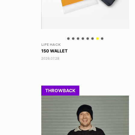
NEWS
YO
HAGEBA BOYS 2026
あ
2026.07.31
202
THROWBACK