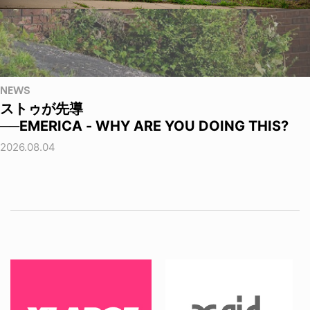
NEWS
ストゥが先導
──EMERICA - WHY ARE YOU DOING THIS?
2026.08.04