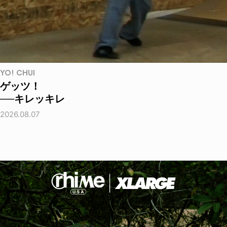
YO! CHUI
ゲッツ！
──キレッキレ
2026.08.07