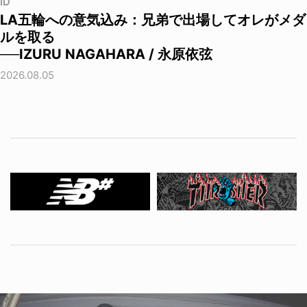
ID
LA五輪への意気込み：兄弟で出場してオレがメダ
ルを取る
──IZURU NAGAHARA / 永原依弦
2026.08.05