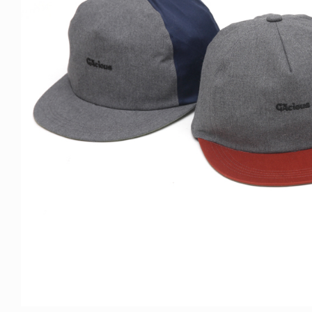
ICE OF FREEDOM
YA SAKAKIBARA / 榊原佳耶
6.07.30