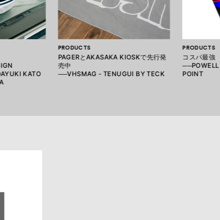
PRODUCTS
PRODUCTS
PAGERとAKASAKA KIOSKで先行発
コスパ最強
SIGN
売中
──POWELL 
DAYUKI KATO
──VHSMAG - TENUGUI BY TECK
POINT
A