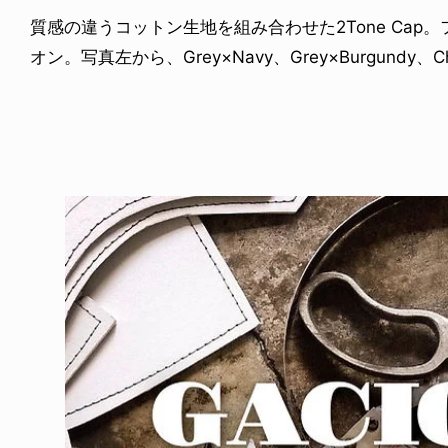
質感の違うコットン生地を組み合わせた2Tone Ca
オン。写真左から、Grey×Navy、Grey×Burgundy、Cha