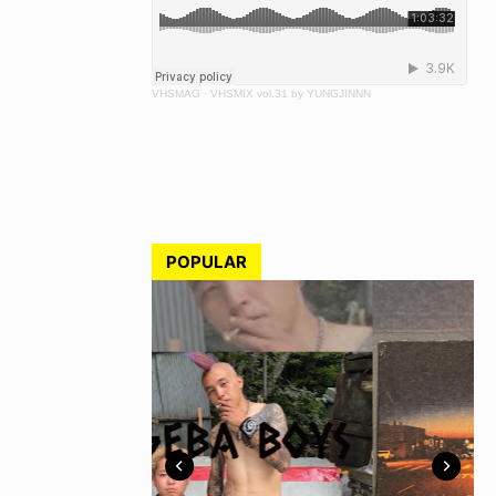
VHSMAG
·
VHSMIX vol.31 by YUNGJINNN
POPULAR