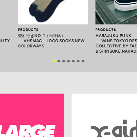
PRODUCTS
PRODUCTS
売れ行きNO. 1（当社比）
HARAJUKU PUNK
ILITY
──VHSMAG – LOGO SOCKS NEW
──VANS TOKYO DE
COLORWAYS
COLLECTIVE BY TA
& SHINSUKE NAKAD