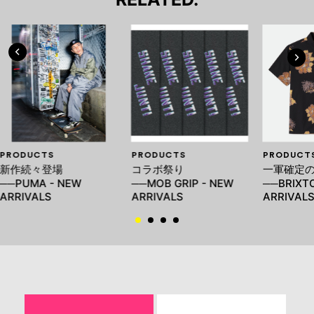
PRODUCTS
PRODUCTS
PRODUCT
新作続々登場
コラボ祭り
一軍確定の
──PUMA - NEW
──MOB GRIP - NEW
──BRIXT
ARRIVALS
ARRIVALS
ARRIVAL