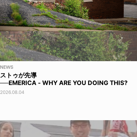
NEWS
ストゥが先導
──EMERICA - WHY ARE YOU DOING THIS?
2026.08.04