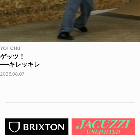
YO! CHUI
ゲッツ！
──キレッキレ
2026.08.07