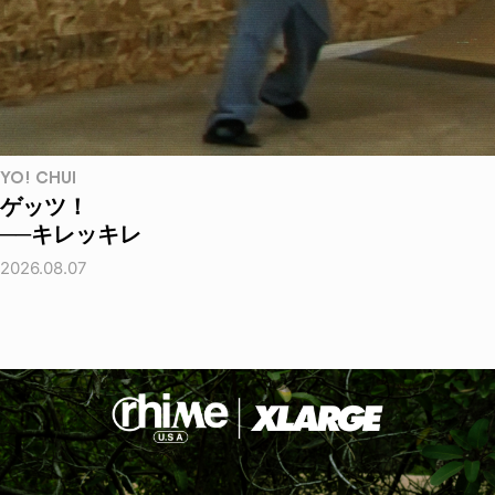
YO! CHUI
ゲッツ！
──キレッキレ
2026.08.07