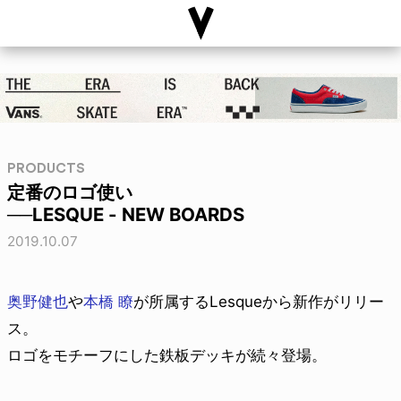
PRODUCTS
定番のロゴ使い
──LESQUE - NEW BOARDS
2019.10.07
奥野健也
や
本橋 瞭
が所属するLesqueから新作がリリー
ス。
ロゴをモチーフにした鉄板デッキが続々登場。