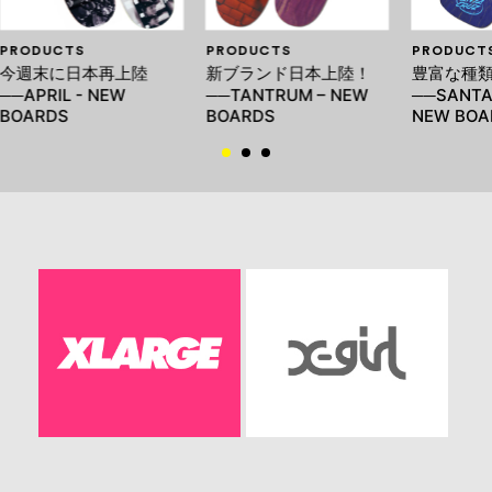
PRODUCTS
PRODUCTS
PRODUCT
今週末に日本再上陸
新ブランド日本上陸！
豊富な種
──APRIL - NEW
──TANTRUM – NEW
──SANTA
BOARDS
BOARDS
NEW BOA