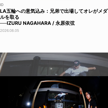
ID
LA五輪への意気込み：兄弟で出場してオレがメダ
ルを取る
──IZURU NAGAHARA / 永原依弦
2026.08.05