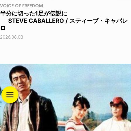
VOICE OF FREEDOM
半分に切った1足が伝説に
──STEVE CABALLERO / スティーブ・キャバレ
ロ
2026.08.03