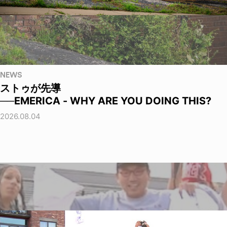
NEWS
ストゥが先導
──EMERICA - WHY ARE YOU DOING THIS?
2026.08.04